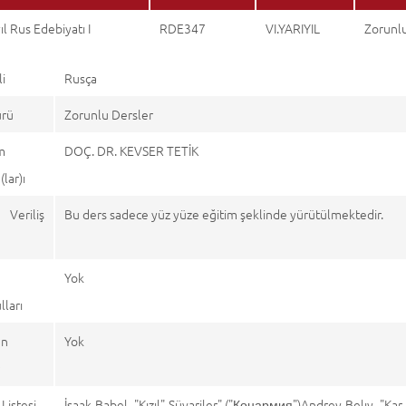
ıl Rus Edebiyatı I
RDE347
VI.YARIYIL
Zorunl
li
Rusça
ürü
Zorunlu Dersler
m
DOÇ. DR. KEVSER TETİK
lar)ı
 Veriliş
Bu ders sadece yüz yüze eğitim şeklinde yürütülmektedir.
Yok
ları
en
Yok
r
Listesi
İsaak Babel, "Kızıl" Süvariler" ("Конармия")Andrey Belıy, "Ka