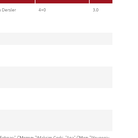
u Dersler
4+0
3.0
r Fırtınası" ("Метель")Maksim Gorki, "Ana" ("Мать")Yevgeniy