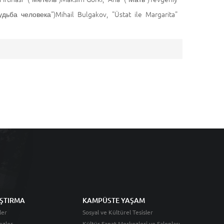
Судьба человека")Mihail Bulgakov, "Üstat ile Margarita"
ŞTIRMA
KAMPÜSTE YAŞAM
ler
Sosyal ve Kültürel Tesisler
ezler
Kültür Sanat Merkezleri ve Salonları