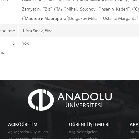
Zamyatin, “Biz” ("Мы")Mihail Şolohov, “İnsanın Kaderi” ("
("Мастер и Маргарита")Bulgakov Mihail, “Usta ile Margarita”
endirme
1 Ara Sınav, Final
aj &
Yok
ama
AÇIKÖĞRETİM
ÖĞRENCİ İŞLEMLERİ
ARA
Açıköğretim Duyuruları
Bilgi ve Belgeler
Birim
Açıköğretim Fakültesi
Akademik Takvim
Merk