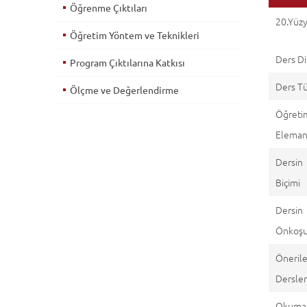
Öğrenme Çıktıları
20.Yüzy
Öğretim Yöntem ve Teknikleri
Ders Di
Program Çıktılarına Katkısı
Ders T
Ölçme ve Değerlendirme
Öğreti
Eleman(
Dersin
Biçimi
Dersin
Önkoşul
Öneril
Dersle
Okuma 