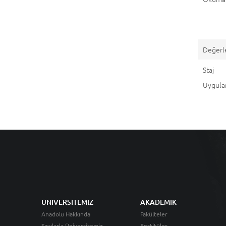
Değerl
St
Uygul
ÜNİVERSİTEMİZ
AKADEMİK
Anadolu Hakkında
Fakülteler
Sayılarla Üniversitemiz
Enstitüler