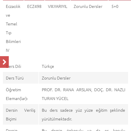
Eczacılık
ECZ498
VIII.YARIYIL
Zorunlu Dersler
5+0
ve
Temel
Tıp
Bilimleri
IV
Ders Dili
Türkçe
Ders Türü
Zorunlu Dersler
Öğretim
PROF. DR. RANA ARSLAN, DOÇ. DR. NAZLI
Eleman(lar)ı
TURAN YÜCEL
Dersin Veriliş
Bu ders sadece yüz yüze eğitim şeklinde
Biçimi
yürütülmektedir.
Dersin
Bu dersin önkoşulu ya da eş koşulu