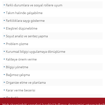
Farklı durumlara ve sosyal rollere uyum
Takım halinde çalışabilme
Farklılıklara saygı gösterme
Eleştirel düşünebilme
Soyut analiz ve sentez yapma
Problem çözme
Kurumsal bilgiyi uygulamaya dönüştürme
Kaliteye önem verme
Bilgiyi yönetme
Bağımsız çalışma
Organize etme ve planlama
Karar verme becerisi
Önderlik
Web sitemizdeki çerezleri (cookie) kullanıcı deneyimini artıran teknik