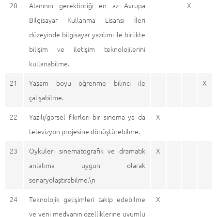
20
Alanının gerektirdiği en az Avrupa
X
Bilgisayar Kullanma Lisansı İleri
düzeyinde bilgisayar yazılımı ile birlikte
bilişim ve iletişim teknolojilerini
kullanabilme.
21
Yaşam boyu öğrenme bilinci ile
X
çalışabilme.
22
Yazılı/görsel fikirleri bir sinema ya da
X
televizyon projesine dönüştürebilme.
23
Öyküleri sinematografik ve dramatik
X
anlatıma uygun olarak
senaryolaştırabilme.\n
24
Teknolojik gelişimleri takip edebilme
X
ve yeni medyanın özelliklerine uyumlu