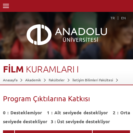
TR
EN
FİLM
KURAMLARI
I
Anasayfa
Akademik
Fakülteler
İletişim Bilimleri Fakültesi
Sinema ve Televizyon Bölümü (%30 İngilizce)
Dersler - AKTS Kredileri
Film Kuramları I
Program Çıktılarına Katkısı
Program Çıktılarına Katkısı
Geri Dön
0 : Desteklemiyor 1 : Alt seviyede destekliyor 2 : Orta
seviyede destekliyor 3 : Üst seviyede destekliyor