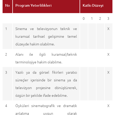
No
Program Yeterlilikleri
Katkı Düzeyi
0
1
2
3
1
Sinema ve televizyonun teknik ve
X
kuramsal tarihsel gelişimine temel
düzeyde hakim olabilme.
2
Alanı ile ilgili kuramsal/teknik
X
terminolojiye hakim olabilme.
3
Yazılı ya da görsel fikirleri yaratıcı
X
süreçler içerisinde bir sinema ya da
televizyon projesine dönüştürerek,
özgün bir şekilde ifade edebilme.
4
Öyküleri sinematografik ve dramatik
X
anlatıma uygun olarak