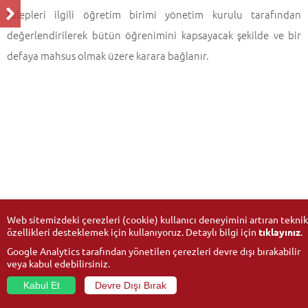
talepleri ilgili öğretim birimi yönetim kurulu tarafından
değerlendirilerek bütün öğrenimini kapsayacak şekilde ve bir
defaya mahsus olmak üzere karara bağlanır.
Web sitemizdeki çerezleri (cookie) kullanıcı deneyimini artıran teknik
özellikleri desteklemek için kullanıyoruz. Detaylı bilgi için
tıklayınız
.
Google Analytics tarafından yönetilen çerezleri devre dışı bırakabilir
veya kabul edebilirsiniz.
Kabul Et
Devre Dışı Bırak
© 2026
Anadolu Üniversitesi
- Tüm hakları saklıdır.