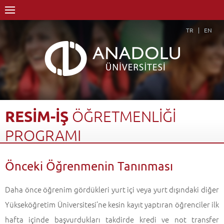
TR
EN
RESİM-İŞ
ÖĞRETMENLİĞİ
PROGRAMI
Anasayfa
Akademik
Fakülteler
Eğitim Fakültesi
Önceki Öğrenmenin Tanınması
Güzel Sanatlar Eğitimi Bölümü
Resim-İş Öğretmenliği Programı
Önceki Öğrenmenin Tanınması
Geri Dön
Daha önce öğrenim gördükleri yurt içi veya yurt dışındaki diğer
Yükseköğretim Üniversitesi’ne kesin kayıt yaptıran öğrenciler ilk
hafta içinde başvurdukları takdirde kredi ve not transfer